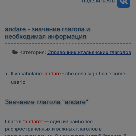
Поделиться в
andare - значение глагола и
необходимая информация
И
Категория:
Справочник итальянских глаголов
Il vocabolario:
andare
- che cosa significa e come
usarlo
Значение глагола "andare"
Глагол
"andare"
— один из наиболее
распространенных и важных глаголов в