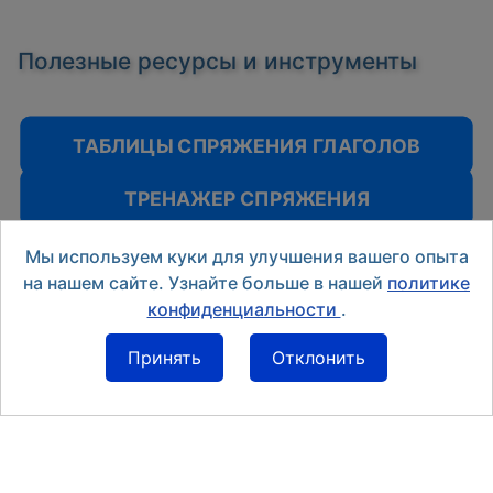
Полезные ресурсы и инструменты
ТАБЛИЦЫ СПРЯЖЕНИЯ ГЛАГОЛОВ
ТРЕНАЖЕР СПРЯЖЕНИЯ
Мы используем куки для улучшения вашего опыта
на нашем сайте. Узнайте больше в нашей
политике
Назад
Вперед
Предыдущий: ammalarsi - значение глагола и необход
Следующий
конфиденциальности
.
Принять
Отклонить
Тренажер спряжения OP-1it
Тренажер OP-4it (Разговорные глаголы)