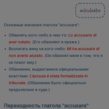
ac
|
cu
|
sà
|
re
Основные значения глагола "accusare":
Обвинять кого-либо в чем-то:
Lo accusano di
aver rubato.
(Его обвиняют в краже.)
Возлагать вину на кого-либо:
Mi ha accusato di
non averlo aiutato.
(Он обвинял меня в том, что я
не помог ему.)
Обвинение, выдвигаемое официальными
властями:
L'accusa è stata formalizzata in
tribunale.
(Обвинение было официально
предъявлено в суде.)
Переходность глагола "accusare"