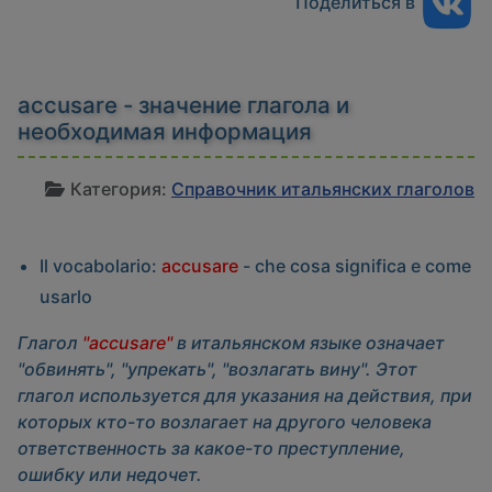
Поделиться в
accusare - значение глагола и
необходимая информация
И
Категория:
Справочник итальянских глаголов
Il vocabolario:
accusare
- che cosa significa e come
usarlo
Глагол
"accusare"
в итальянском языке означает
"обвинять", "упрекать", "возлагать вину". Этот
глагол используется для указания на действия, при
которых кто-то возлагает на другого человека
ответственность за какое-то преступление,
ошибку или недочет.